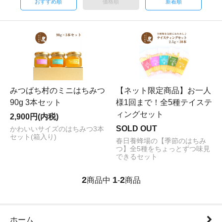
おすすめ順
価格順
新着順
みつばち村のミニはちみつ
【ネット限定商品】お一人
90g 3本セット
様1回まで！全5種テイステ
ィングセット
2,900円(内税)
SOLD OUT
かわいいサイズのはちみつ3本
セット(箱入り)
春日養蜂場の【季節のはちみ
つ】全5種をちょっとずつ味見
できるセット
2
1
2
商品中
-
商品
ホーム