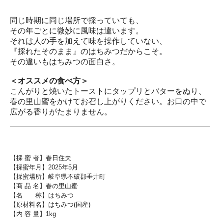
同じ時期に同じ場所で採っていても、
その年ごとに微妙に風味は違います。
それは人の手を加えて味を操作していない、
『採れたそのまま』のはちみつだからこそ。
その違いもはちみつの面白さ。
＜オススメの食べ方＞
こんがりと焼いたトーストにタップリとバターをぬり、
春の里山蜜をかけてお召し上がりください。お口の中で
広がる香りがたまりません。
【採 蜜 者】春日住夫
【採蜜年月】2025年5月
【採蜜場所】岐阜県不破郡垂井町
【商 品 名】春の里山蜜
【名 称】はちみつ
【原材料名】はちみつ(国産)
【内 容 量】1kg