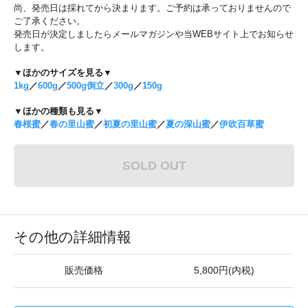
尚、発売日は採れてから決まります。ご予約は承っておりませんので
ご了承ください。
発売日が決定しましたらメールマガジンや当WEBサイト上でお知らせ
します。
▼ほかのサイズを見る▼
1kg
／
600g
／
500g倒立
／
300g
／
150g
▼ほかの種類も見る▼
春桜蜜
／
春の里山蜜
／
初夏の里山蜜
／
夏の深山蜜
／
伊吹百草蜜
SOLD OUT
その他の詳細情報
販売価格
5,800円(内税)