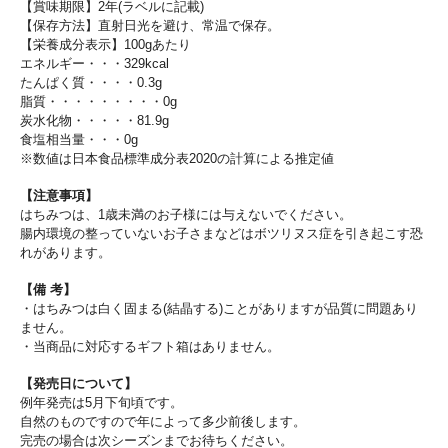
【賞味期限】2年(ラベルに記載)
【保存方法】直射日光を避け、常温で保存。
【栄養成分表示】100gあたり
エネルギー・・・329kcal
たんぱく質・・・・0.3g
脂質・・・・・・・・・0g
炭水化物・・・・・81.9g
食塩相当量・・・0g
※数値は日本食品標準成分表2020の計算による推定値
【注意事項】
はちみつは、1歳未満のお子様には与えないでください。
腸内環境の整っていないお子さまなどはボツリヌス症を引き起こす恐
れがあります。
【備 考】
・はちみつは白く固まる(結晶する)ことがありますが品質に問題あり
ません。
・当商品に対応するギフト箱はありません。
【発売日について】
例年発売は5月下旬頃です。
自然のものですので年によって多少前後します。
完売の場合は次シーズンまでお待ちください。